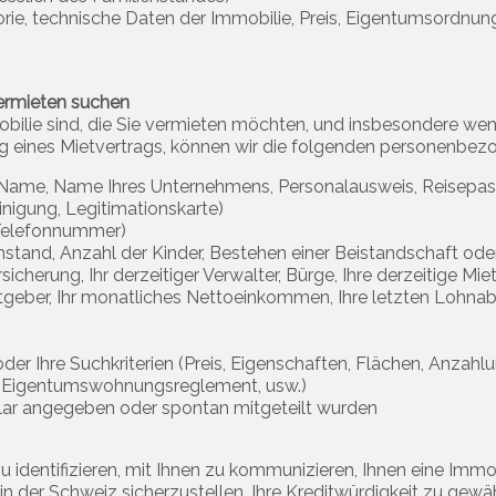
rie, technische Daten der Immobilie, Preis, Eigentumsordnun
Vermieten suchen
bilie sind, die Sie vermieten möchten, und insbesondere wenn
ng eines Mietvertrags, können wir die folgenden personenb
ger Name, Name Ihres Unternehmens, Personalausweis, Reisepa
nigung, Legitimationskarte)
 Telefonnummer)
ienstand, Anzahl der Kinder, Bestehen einer Beistandschaft o
icherung, Ihr derzeitiger Verwalter, Bürge, Ihre derzeitige M
rbeitgeber, Ihr monatliches Nettoeinkommen, Ihre letzten Lohn
er Ihre Suchkriterien (Preis, Eigenschaften, Flächen, Anzahl
e, Eigentumswohnungsreglement, usw.)
ular angegeben oder spontan mitgeteilt wurden
identifizieren, mit Ihnen zu kommunizieren, Ihnen eine Immob
 in der Schweiz sicherzustellen, Ihre Kreditwürdigkeit zu gew