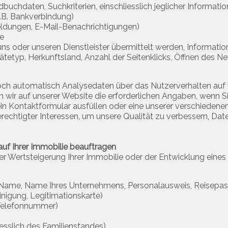
uchdaten, Suchkriterien, einschliesslich jeglicher Information
z.B. Bankverbindung)
eldungen, E-Mail-Benachrichtigungen)
te
ns oder unseren Dienstleister übermittelt werden, Informati
ätetyp, Herkunftsland, Anzahl der Seitenklicks, Öffnen des Ne
och automatisch Analysedaten über das Nutzerverhalten auf 
r auf unserer Website die erforderlichen Angaben, wenn Sie 
in Kontaktformular ausfüllen oder eine unserer verschiedene
echtigter Interessen, um unsere Qualität zu verbessern, Dat
uf Ihrer Immobilie beauftragen
 Wertsteigerung Ihrer Immobilie oder der Entwicklung eines 
ger Name, Name Ihres Unternehmens, Personalausweis, Reisepa
nigung, Legitimationskarte)
 Telefonnummer)
liesslich des Familienstandes)