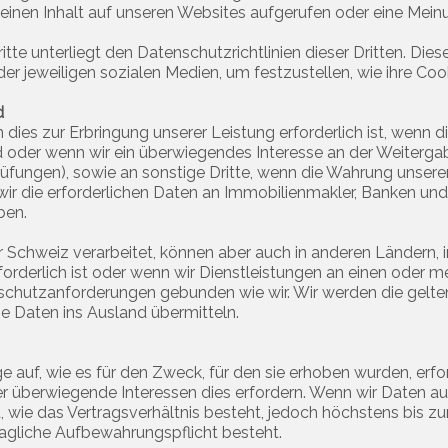
 einen Inhalt auf unseren Websites aufgerufen oder eine Mei
 unterliegt den Datenschutzrichtlinien dieser Dritten. Diese
 der jeweiligen sozialen Medien, um festzustellen, wie ihre Coo
d
 dies zur Erbringung unserer Leistung erforderlich ist, wenn d
ind oder wenn wir ein überwiegendes Interesse an der Weiter
ungen), sowie an sonstige Dritte, wenn die Wahrung unserer 
wir die erforderlichen Daten an Immobilienmakler, Banken und 
ben.
r Schweiz verarbeitet, können aber auch in anderen Ländern, 
rforderlich ist oder wenn wir Dienstleistungen an einen oder 
hutzanforderungen gebunden wie wir. Wir werden die geltend
 Daten ins Ausland übermitteln.
f, wie es für den Zweck, für den sie erhoben wurden, erforde
er überwiegende Interessen dies erfordern. Wenn wir Daten au
, wie das Vertragsverhältnis besteht, jedoch höchstens bis z
ragliche Aufbewahrungspflicht besteht.