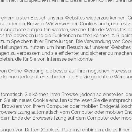
mmeln und speichern. Anhand dieser Daten können Sie in der R
einem ersten Besuch unserer Websites wiederzuerkennen. Grund
ät oder der Browser. Wir verwenden Cookies auch, um festzu
er Angebote aufgerufen werden, welche Teile der Websites be
ch frei bewegen und die Funktionen nutzen können, z. B. beim
zum Speichern Ihrer Einstellungen. Die Verwendung von Cooki
tellungen zu nutzen, um Ihren Besuch auf unseren Websites 
gen zu verbessern und sie effizienter und sicherer zu mache
en, die für Sie von Interesse sein könnte.
 von Online-Werbung, die besser auf Ihre möglichen Interess
. Sie können jederzeit entscheiden, ob Sie zielgerichtete Werb
tomatisch. Sie können Ihren Browser jedoch so einstellen, d
Sie ein neues Cookie erhalten (bitte lesen Sie die entsprech
es Browsers von Ihrem Computer oder mobilen Endgerät lösc
 Browsersitzung automatisch vom Computer oder mobilen End
h dem Ende der Browsersitzung auf dem Computer oder mobil
n von Dritten (Cookies, Plug-ins) einbinden, die es Ihnen e