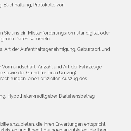
g, Buchhaltung, Protokolle von
 Sie uns ein Mietanforderungsformular digital oder
ezogenen Daten sammeln:
ss, Art der Aufenthaltsgenehmigung, Geburtsort und
der Vormundschaft, Anzahl und Art der Fahrzeuge,
iete sowie der Grund für Ihren Umzug)
abrechnungen, einen offiziellen Auszug des
ung, Hypothekarkreditgeber, Darlehensbetrag,
ilie anzubieten, die Ihren Erwartungen entspricht,
ährleisten und Ihnen Lösungen anzubieten, die Ihren